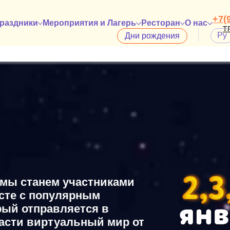
+7(
раздники
Мероприятия и Лагерь
Ресторан
О нас
Т
Ру
En
Дни рождения
мы станем участниками
сте с популярным
рый отправляется в
пасти виртуальный мир от