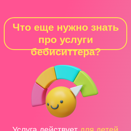
e-mail:
aviapark@hello-park.ru
Телефон:
+7 903 130 97 97
ООО «СОВА»
ИНН
2804017738
ОГРН
1162801054680