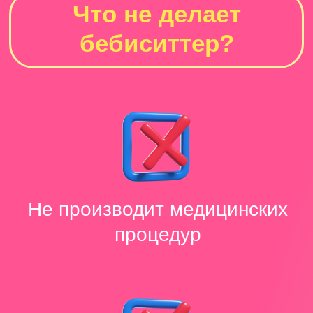
и противопоказаний
по состоянию здоровья
СТОИМОСТЬ
1500
₽
в час
за одного ребенка
2500
₽