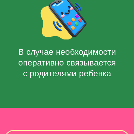
Не оставляет ребенка
без присмотра
Что еще нужно знать
про услуги
бебиситтера?
Услуга действует
для детей
от 2-х лет
и при отсутствии
ограничений