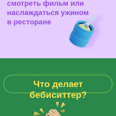
бебиситтер?
Знакомится с ребенком
и родителями. Уточняет
индивидуальные особенности
ребенка