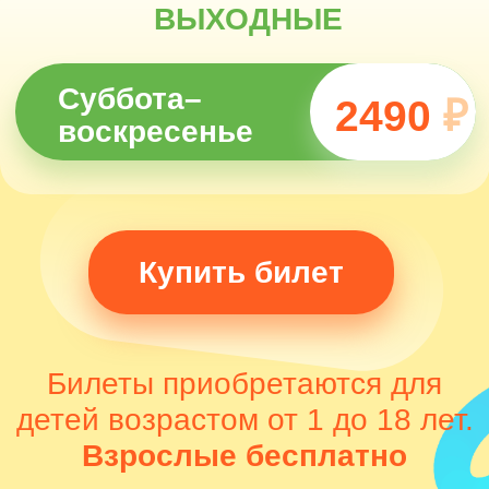
детей возрастом от 1 до 18 лет.
Взрослые бесплатно
Предложение ограничено и
действует до 28.08.2026
Мультимедийный
парк
развлечений для
всей семьи
Уникальный
Любой детский праздник
|