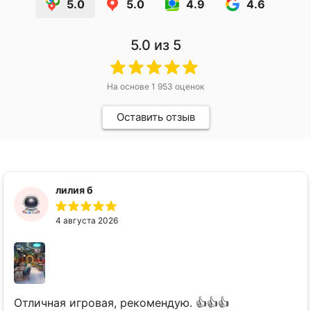
5.0
5.0
4.9
4.6
Заказать присмотр можно
только заранее
5.0
из 5
по телефону
+79031309797
или по форме на сайте
На основе
1 953
оценок
Заказать
Оставить отзыв
лилия б
4 августа 2026
Отличная игровая, рекомендую. 👍👍👍