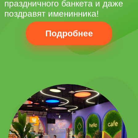
сертификат на
любые развлечения
в hello park
Данным сертификатом вы
сможете оплатить любые
услуги в Hello Park в ТЦ
Авиапарк
Приобрести физический
подарочный сертификат
вы можете в кассе нашего
парка