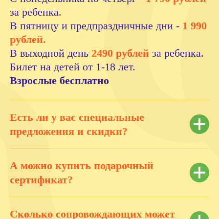
за ребенка.
В пятницу и предпраздничные дни -
1 990
рублей.
В выходной день
2490 рублей
за ребенка.
Билет на детей от 1-18 лет.
e-mail:
aviapark@hello-park.ru
Взрослые бесплатно
Телефон:
+7 903 130 97 97
Есть ли у вас специальные
ООО «СОВА»
предложения и скидки?
ИНН
2804017738
ОГРН
1162801054680
А можно купить подарочный
сертификат?
Политика сбора персональных данных
Правила парка
Сколько сопровождающих может
Публичная оферта