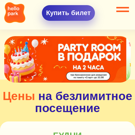
Купить билет
Цены
на безлимитное
посещение
БУДНИ
Понедельник–
1790
₽
четверг
1253
₽
1990
₽