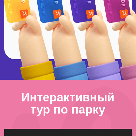
ПЕРСОНАЛЬНЫЙ
ОПЕРАТОР ДЛЯ
РЕБЕНКА
Пока персональный
оператор
присматривает за
ребенком, вы можете
спокойно отправиться
по своим делам: по
магазинам, в кино или
просто отдохнуть в
нашем семейном
ресторане.