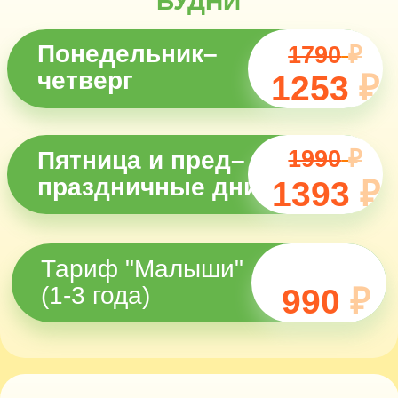
Пятница и пред–
праздничные дни
1393
₽
Тариф "Малыши"
(1-3 года)
990
₽
ВЫХОДНЫЕ
Суббота–
2490
₽
воскресенье
Купить билет
Билеты приобретаются для