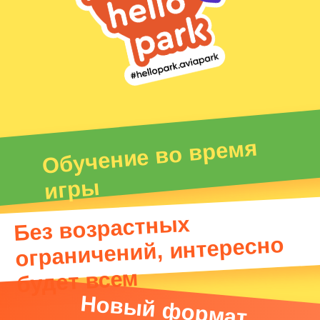
что-то
новенькое!
Мы регулярно меняем тему
оформления игр во всем парке!
Чтобы каждый раз вы
оказывались в новом игровом
пространстве:
Загадочный космос
Подводное путешествие
Игрушки
В мире животных
Город будущего
Инсталляции