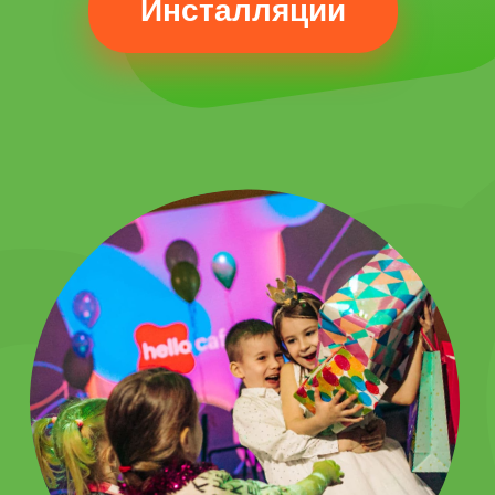
десерты и закуски, но и
полноценные блюда
европейской кухни: супы,
салаты, горячее. Всё меню
разработано с учетом
особенностей нашей
аудитории.
Подробнее