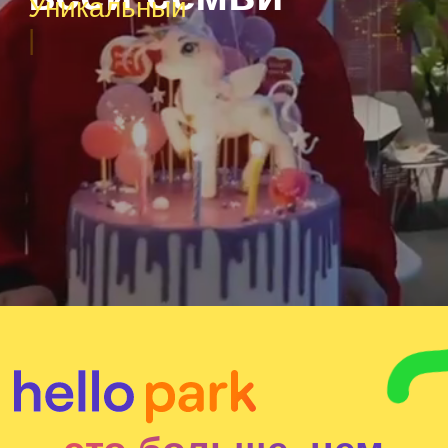
мультимедийные игры,
физические инсталляции
и красочные проекции,
воплощенные в разных
сюжетах.
У нас можно весело провести
время всей семьей
и отпраздновать
мультимедийный день
рождения — интересно будет
и взрослым, и детям.
Скорее отправляйтесь
в захватывающее
интерактивное приключение!