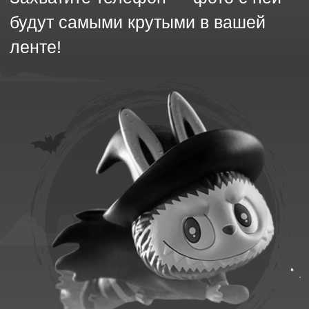
ЧЁРНАЯ БУМАЖНАЯ
ДИСКОТЕКА
Зажигаем под дождём из чёрной
бумаги! Это невероятное зрелище
и море радости. Приготовьтесь
танцевать до упаду!
БЕСПЛАТНЫЙ АКВАГРИМ
Для всех, кто придёт в
хэллоуинских костюмах! Стань
настоящим монстром, феей,
вампиром или супергероем! Наши
художники превратят любую идею