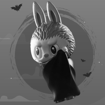
ПРОГРАММА С ЛАБУБУ
Не просто игры, а жутко
интересные испытания!
Танцевальные баттлы, весёлые
конкурсы и забавные страшилки.
РОСТОВАЯ КУКЛА ЛАБУБУ
Самая модная гостья вечера!
Захватите телефон — фото с ней
будут самыми крутыми в вашей
ленте!