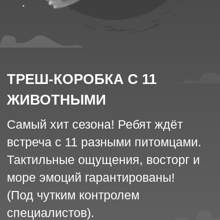
в реальность.
e-mail:
aviapark@hello-park.ru