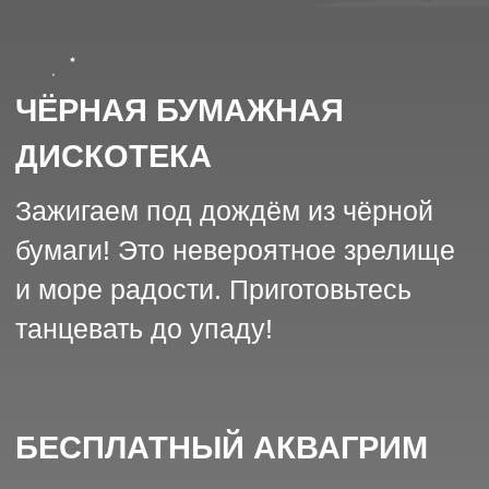
Телефон:
+7 903 130 97 97
ООО «СОВА»
ИНН
2804017738
ОГРН
1162801054680
Политика сбора персональных данных
Правила парка
Публичная оферта