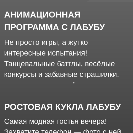
ТРЕШ-КОРОБКА С 11
ЖИВОТНЫМИ
Самый хит сезона! Ребят ждёт
встреча с 11 разными питомцами.
Тактильные ощущения, восторг и
море эмоций гарантированы!
(Под чутким контролем
специалистов).