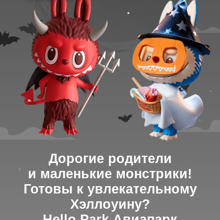
Дорогие родители
и маленькие монстрики!
Готовы к увлекательному
Хэллоуину?
Hello Park Авиапарк
превратится в логово
загадочных и добрых Лабубу!
Мы приготовили программу,
от которой визг восторга
будет громче любого
привидения