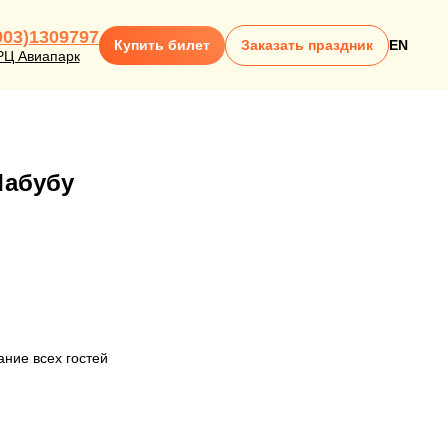
903)1309797
Купить билет
Заказать праздник
EN
РЦ Авиапарк
Лабубу
ание всех гостей