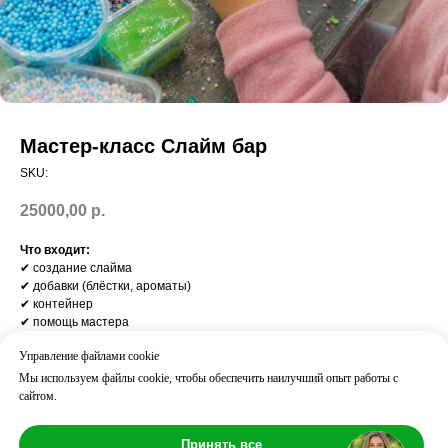
Мастер-класс Слайм бар
SKU:
25000,00
р.
Что входит:
✔ создание слайма
✔ добавки (блёстки, ароматы)
✔ контейнер
✔ помощь мастера
Результат:
Управление файлами cookie
Готовый слайм + сильные эмоции
Часто добавляют:
Мы используем файлы cookie, чтобы обеспечить наилучший опыт работы с
Minecraft / Roblox / Мини-диско
сайтом.
Возраст: 3+
Длительность: ⏱ 60 мин
Принять все