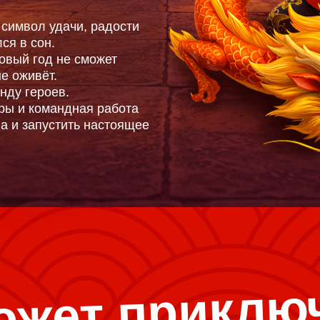
символ удачи, радости
ся в сон.
Новый год не сможет
не оживёт.
нду героев.
гры и командная работа
а и запустить настоящее
жет приклю