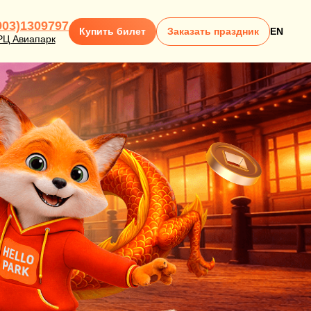
903)1309797
Купить билет
Заказать праздник
EN
РЦ Авиапарк