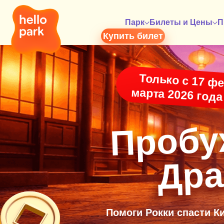
Парк
Билеты и Цены
П
Купить билет
Только с 17 ф
марта 2026 года 
Пробу
Пробу
Дра
Дра
Помоги Рокки спасти К