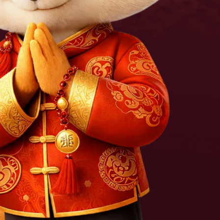
«СОВА»
2804017738
Н
1162801054680
ика сбора персональных данных