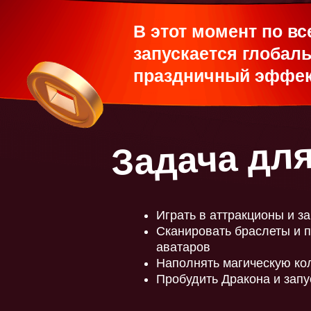
В этот момент по вс
запускается глобал
праздничный эффек
Задача для
Играть в аттракционы и з
Сканировать браслеты и п
аватаров
Наполнять магическую ко
Пробудить Дракона и запус
e-mail:
aviapark@hello-park.ru
Телефон:
+7 903 130 97 97