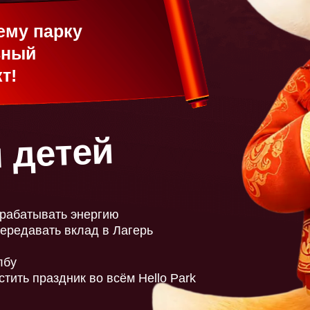
ему парку
ьный
т!
 детей
арабатывать энергию
ередавать вклад в Лагерь
ООО 
ИНН
лбу
ОГР
тить праздник во всём Hello Park
Полит