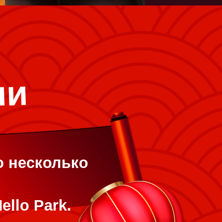
ла парка
чная оферта
и
о несколько
ello Park.