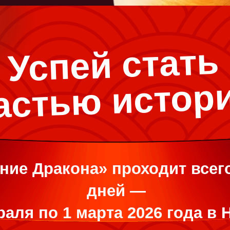
Прави
Публи
Успей стать
часть
ю истори
ние Дракона» проходит всег
дней —
раля по 1 марта 2026 года в H