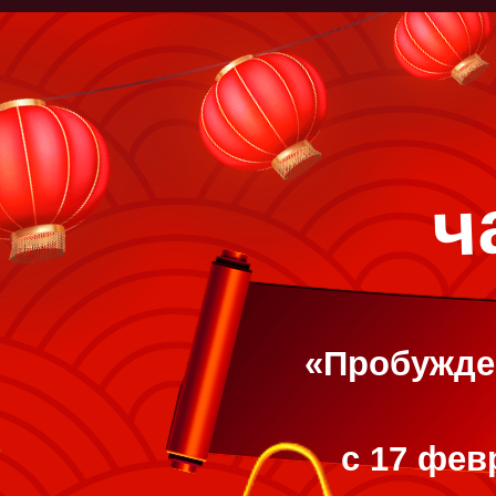
«Пробужде
с 17 фев