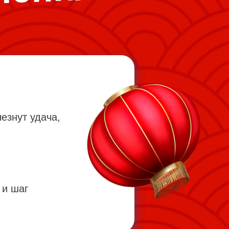
езнут удача,
 и шаг