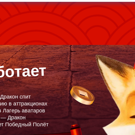
ботает
 Дракон спит
ию в аттракционах
в Лагерь аватаров
я — Дракон
ет Победный Полёт