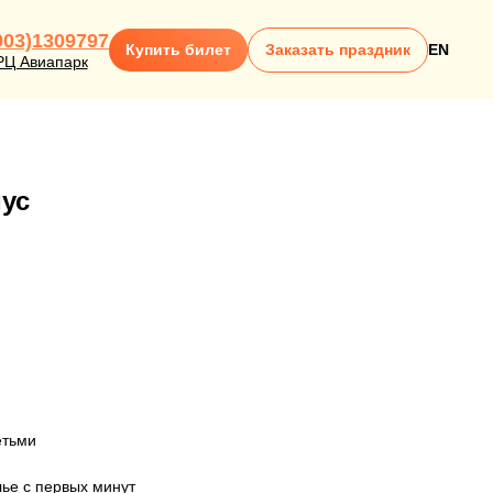
903)1309797
Купить билет
Заказать праздник
EN
РЦ Авиапарк
ус
етьми
лье с первых минут