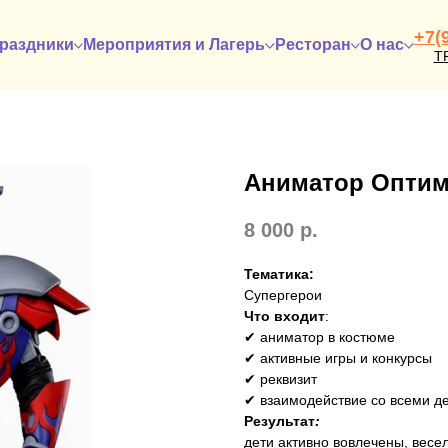
+7(
раздники
Мероприятия и Лагерь
Ресторан
О нас
Т
Аниматор Оптим
8 000
р.
Тематика:
Супергерои
Что входит
:
✔ аниматор в костюме
✔ активные игры и конкурсы
✔ реквизит
✔ взаимодействие со всеми д
Результат
:
дети активно вовлечены, весе