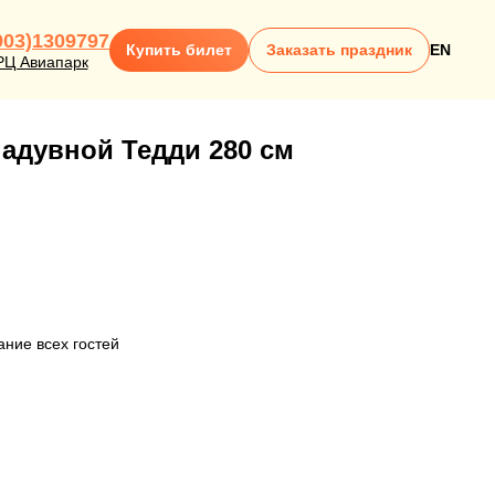
903)1309797
Купить билет
Заказать праздник
EN
РЦ Авиапарк
надувной Тедди 280 см
ание всех гостей