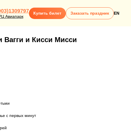
903)1309797
Купить билет
Заказать праздник
EN
РЦ Авиапарк
 Вагги и Кисси Мисси
етьми
лье с первых минут
ырей