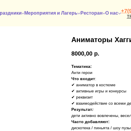
+7(
раздники
Мероприятия и Лагерь
Ресторан
О нас
Т
Аниматоры Хагги
8000,00
р.
Тематика:
Анти герои
Что входит
:
✔ аниматор в костюме
✔ активные игры и конкурсы
✔ реквизит
✔ взаимодействие со всеми д
Результат
:
дети активно вовлечены, весе
Часто добавляют:
дискотека / пиньята / шоу пуз