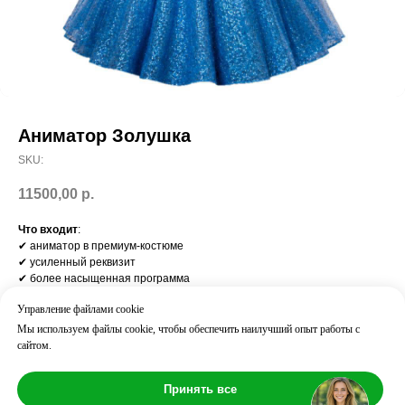
Аниматор Золушка
SKU:
11500,00
р.
Что входит
:
✔ аниматор в премиум-костюме
✔ усиленный реквизит
✔ более насыщенная программа
✔ активное вовлечение детей
Управление файлами cookie
Результат:
более яркие эмоции и визуальный эффект праздника
Мы используем файлы cookie, чтобы обеспечить наилучший опыт работы с
Часто добавляют:
сайтом.
шоу / бумажная дискотека / мастер-класс
Возраст: 3+
Принять все
Длительность: ⏱ 60 мин