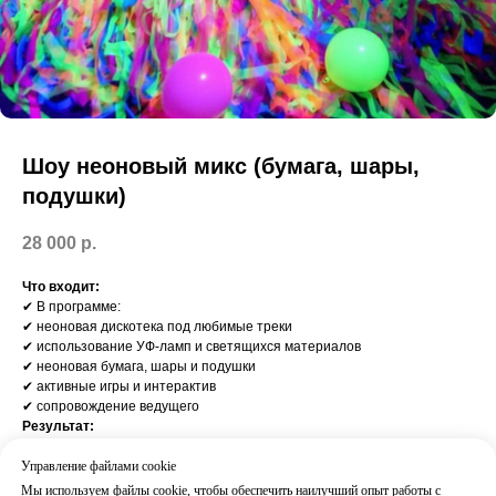
Шоу неоновый микс (бумага, шары,
подушки)
28 000
р.
Что входит:
✔ В программе:
✔ неоновая дискотека под любимые треки
✔ использование УФ-ламп и светящихся материалов
✔ неоновая бумага, шары и подушки
✔ активные игры и интерактив
✔ сопровождение ведущего
Результат:
Вау-эффект, визуально яркое шоу и максимальные эмоции
Часто добавляют:
Управление файлами cookie
Мини-диско / Бумажное шоу / Блогер пати
Мы используем файлы cookie, чтобы обеспечить наилучший опыт работы с