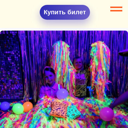
Купить билет
Все разделы
Шоу программы
Шоу неоновый микс (бумага, шары, подушки)