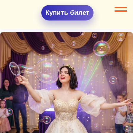
Купить билет
Все разделы
Шоу программы
Шоу Мыльное театрализованные шоу в стиле Сицилии