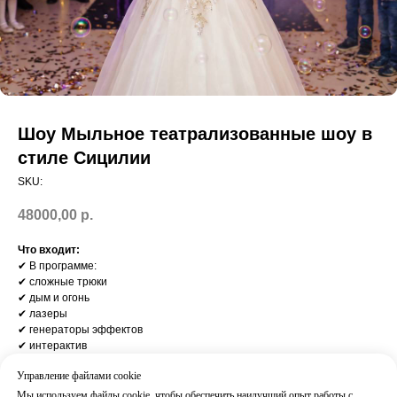
Шоу Мыльное театрализованные шоу в
стиле Сицилии
SKU:
48000,00
р.
Что входит:
✔ В программе:
✔ сложные трюки
✔ дым и огонь
✔ лазеры
✔ генераторы эффектов
✔ интерактив
Результат:
Управление файлами cookie
Энергичное и зрелищное шоу
Часто добавляют:
Мы используем файлы cookie, чтобы обеспечить наилучший опыт работы с