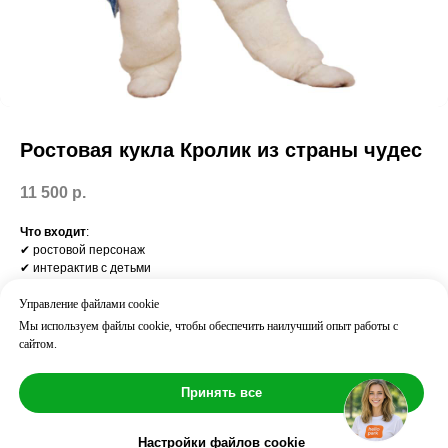
Ростовая кукла Кролик из страны чудес
11 500
р.
Что входит
:
✔ ростовой персонаж
✔ интерактив с детьми
Результат:
вау-эффект, яркие фото, внимание всех гостей
Управление файлами cookie
Часто добавляют:
Мы используем файлы cookie, чтобы обеспечить наилучший опыт работы с
аниматор / шоу / вынос торта
сайтом.
Возраст: 2+
Принять все
Длительность: ⏱ 60 мин
Количество детей: до 10
Настройки файлов cookie