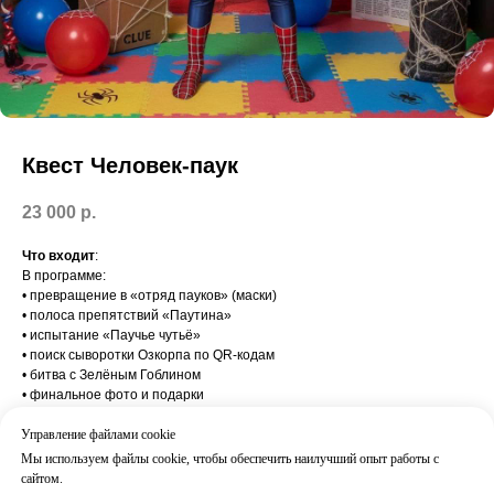
Квест Человек-паук
23 000
р.
Что входит
:
В программе:
• превращение в «отряд пауков» (маски)
• полоса препятствий «Паутина»
• испытание «Паучье чутьё»
• поиск сыворотки Озкорпа по QR-кодам
• битва с Зелёным Гоблином
• финальное фото и подарки
Результат:
Драйв, вовлечённость и эффект супергеройской миссии
Управление файлами cookie
Часто добавляют:
Мы используем файлы cookie, чтобы обеспечить наилучший опыт работы с
Неоновое шоу Человек-паук / Бумажное шоу / Мини-диско
сайтом.