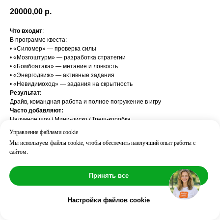
20000,00
р.
Что входит
:
В программе квеста:
• «Силомер» — проверка силы
• «Мозгоштурм» — разработка стратегии
• «Бомбоатака» — метание и ловкость
• «Энергодвиж» — активные задания
• «Невидимоход» — задания на скрытность
Результат:
Драйв, командная работа и полное погружение в игру
Часто добавляют:
Надувное шоу / Мини-диско / Треш-коробка
Возраст: 3
Управление файлами cookie
Длительность: ⏱ 60 мин
Мы используем файлы cookie, чтобы обеспечить наилучший опыт работы с
Количество детей: до 10
сайтом.
Принять все
Настройки файлов cookie