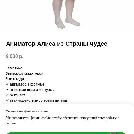
Аниматор Алиса из Страны чудес
8 000
р.
Тематика:
Универсальные герои
Что входит
:
✔ аниматор в костюме
✔ активные игры и конкурсы
✔ реквизит
✔ взаимодействие со всеми детьми
Результат
:
дети активно вовлечены, веселье с первых минут
Управление файлами cookie
Часто добавляют:
Мы используем файлы cookie, чтобы обеспечить наилучший опыт работы с
дискотека / пиньята / шоу пузырей
сайтом.
Возраст: 3+