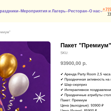
+7(
раздники
Мероприятия и Лагерь
Ресторан
О нас
Т
емиум"
Пакет "Премиум
SKU:
93900,00
р.
✔ Аренда Party Room 2,5 часа
✔ Праздничная активность на
✔ Шар-сюрприз
✔ Интерактивное поздравлен
✔ Праздничные атрибуты стол
Пакет: Премиум
Цена (выходные): 93900 ₽
Цена (будни): 85900 ₽