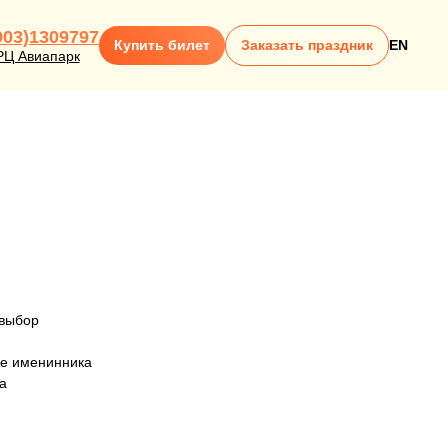
903)1309797
Купить билет
Заказать праздник
EN
РЦ Авиапарк
"
 выбор
ие именинника
а