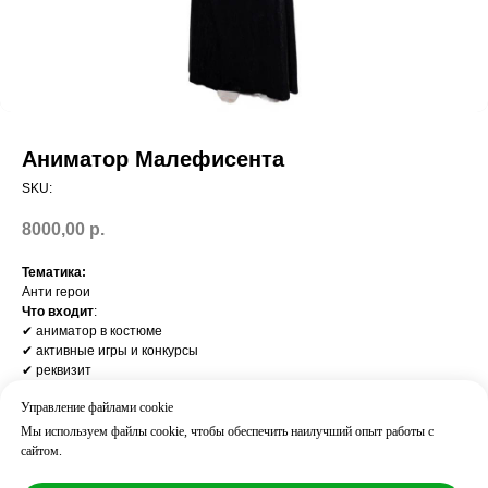
Аниматор Малефисента
SKU:
8000,00
р.
Тематика:
Анти герои
Что входит
:
✔ аниматор в костюме
✔ активные игры и конкурсы
✔ реквизит
✔ взаимодействие со всеми детьми
Управление файлами cookie
Результат
:
дети активно вовлечены, веселье с первых минут
Мы используем файлы cookie, чтобы обеспечить наилучший опыт работы с
Часто добавляют:
сайтом.
дискотека / пиньята / шоу пузырей