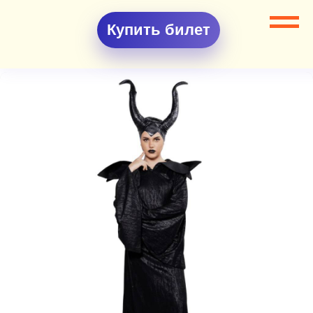
Купить билет
Все разделы
Аниматоры
Аниматор Малефисента