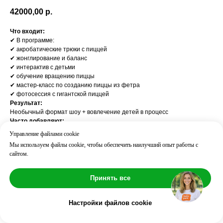
42000,00
р.
Что входит:
✔ В программе:
✔ акробатические трюки с пиццей
✔ жонглирование и баланс
✔ интерактив с детьми
✔ обучение вращению пиццы
✔ мастер-класс по созданию пиццы из фетра
✔ фотосессия с гигантской пиццей
Результат:
Необычный формат шоу + вовлечение детей в процесс
Часто добавляют:
Мини-диско / Сладкое шоу
Управление файлами cookie
Возраст: 4
Мы используем файлы cookie, чтобы обеспечить наилучший опыт работы с
Длительность: ⏱ 30 мин
сайтом.
Количество детей: до 10
Количество аниматоров: 1
Принять все
Настройки файлов cookie