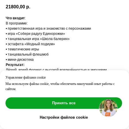
21800,00
р.
Что входит
:
В программе:
• приветственная игра и знакомство с персонажами
• игра «Собери радугу Единорожки»
• танцевальная игра «Школа балерин»
• эстафета «Модный подиум»
• тематические игры
• танцевальный флешмоб
• мини-дискотека
Результат:
Лёгкий, яркий формат с высокой вовлечённостью и эмоциями
Часто добавляют:
Управление файлами cookie
Бьюти-бар / Мини-диско / Тату-станция
Мы используем файлы cookie, чтобы обеспечить наилучший опыт работы с
Возраст: 3
сайтом.
Длительность: ⏱ 60 мин
Количество детей: до 10
Принять все
Настройки файлов cookie