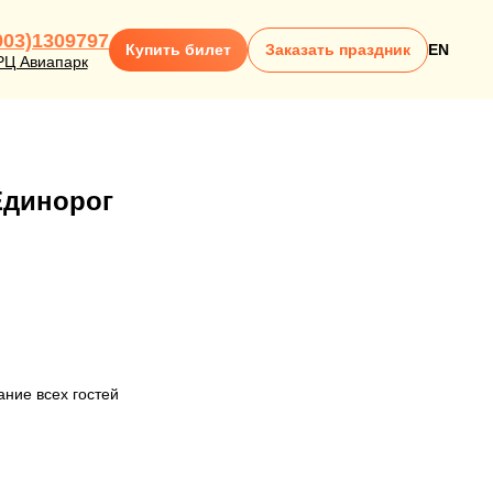
903)1309797
Купить билет
Заказать праздник
EN
РЦ Авиапарк
Единорог
ание всех гостей