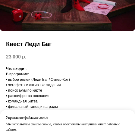
Квест Леди Баг
23 000
р.
Что входит
:
В программе:
• выбор ролей (Леди Баг / Супер-Кот)
• эстафеты и активные задания
• поиск акум по карте
• расшифровка послания
• командная битва
• финальный танец и награды
Результат:
Командная игра, эмоции и яркий финал
Управление файлами cookie
Часто добавляют:
Мы используем файлы cookie, чтобы обеспечить наилучший опыт работы с
Мини-диско / Бьюти-бар / Декор
сайтом.