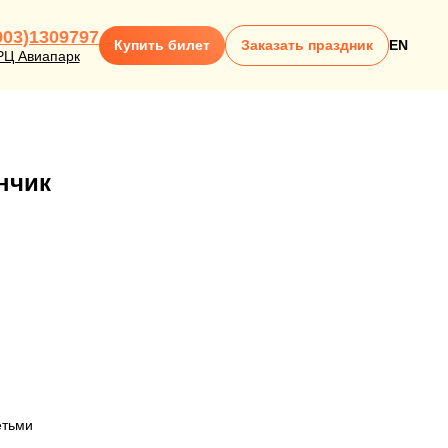
903)1309797
Купить билет
Заказать праздник
EN
РЦ Авиапарк
нчик
етьми