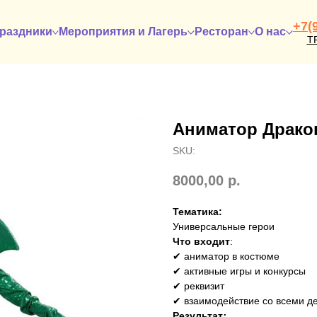
+7(
раздники
Мероприятия и Лагерь
Ресторан
О нас
Т
Аниматор Драко
SKU:
8000,00
р.
Тематика:
Универсальные герои
Что входит
:
✔ аниматор в костюме
✔ активные игры и конкурсы
✔ реквизит
✔ взаимодействие со всеми д
Результат
: