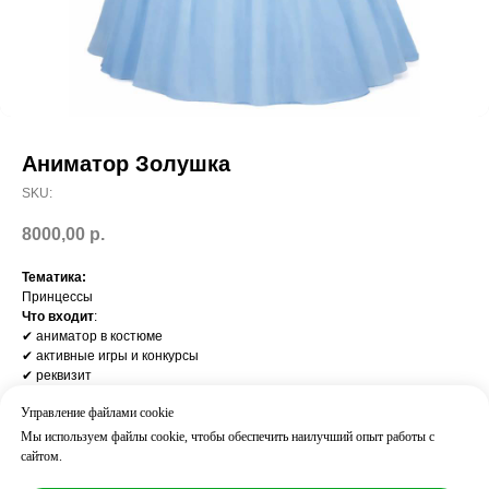
Аниматор Золушка
SKU:
8000,00
р.
Тематика:
Принцессы
Что входит
:
✔ аниматор в костюме
✔ активные игры и конкурсы
✔ реквизит
✔ взаимодействие со всеми детьми
Управление файлами cookie
Результат
:
дети активно вовлечены, веселье с первых минут
Мы используем файлы cookie, чтобы обеспечить наилучший опыт работы с
Часто добавляют:
сайтом.
дискотека / пиньята / шоу пузырей