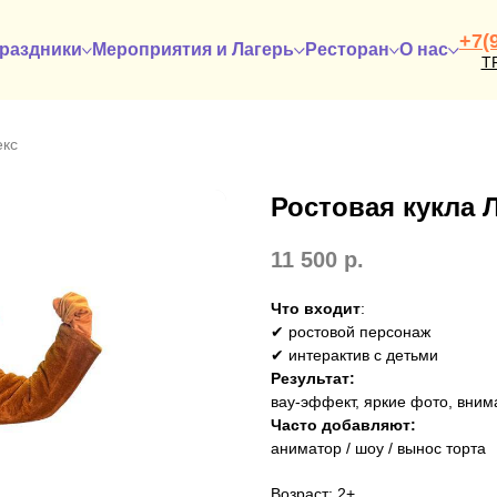
+7(
раздники
Мероприятия и Лагерь
Ресторан
О нас
Т
екс
Ростовая кукла 
11 500
р.
Что входит
:
✔ ростовой персонаж
✔ интерактив с детьми
Результат:
вау-эффект, яркие фото, вним
Часто добавляют:
аниматор / шоу / вынос торта
Возраст: 2+