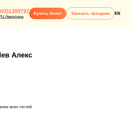
903)1309797
Купить билет
Заказать праздник
EN
РЦ Авиапарк
Лев Алекс
ание всех гостей