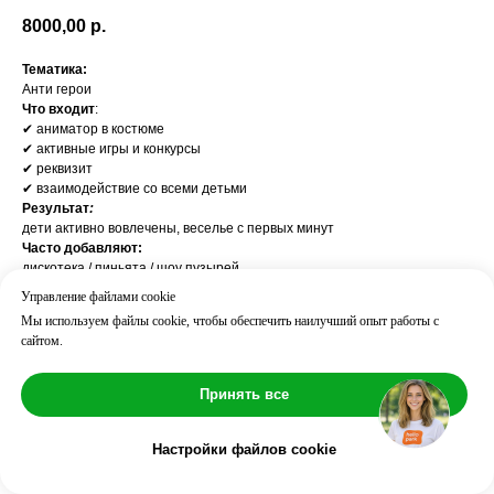
8000,00
р.
Тематика:
Анти герои
Что входит
:
✔ аниматор в костюме
✔ активные игры и конкурсы
✔ реквизит
✔ взаимодействие со всеми детьми
Результат
:
дети активно вовлечены, веселье с первых минут
Часто добавляют:
дискотека / пиньята / шоу пузырей
Возраст: 3+
Управление файлами cookie
Длительность: ⏱ 60 мин
Мы используем файлы cookie, чтобы обеспечить наилучший опыт работы с
Количество детей: до 10
сайтом.
Принять все
Настройки файлов cookie