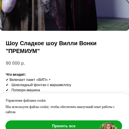
Шоу Сладкое шоу Вилли Вонки
"ПРЕМИУМ"
90 000
р.
Что входит:
✔ Включает пакет «ВИП» +
✔ · Шоколадный фонтан с маршмеллоу
✔ · Попкорн-машина
✔ · Бар сладостей
✔ · Дымные коктейли каждому
Управление файлами cookie
✔ · Спецэффекты: генератор мыльных пузырей, дым-машина
Мы используем файлы cookie, чтобы обеспечить наилучший опыт работы с
сайтом.
Возраст: 5
Длительность: ⏱ 60 мин
Принять все
Количество детей: до 10