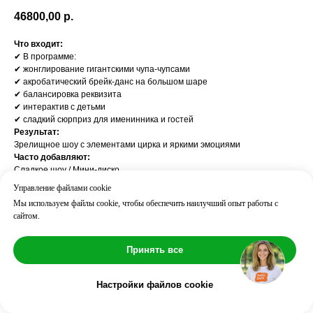
46800,00
р.
Что входит:
✔ В программе:
✔ жонглирование гигантскими чупа-чупсами
✔ акробатический брейк-данс на большом шаре
✔ балансировка реквизита
✔ интерактив с детьми
✔ сладкий сюрприз для именинника и гостей
Результат:
Зрелищное шоу с элементами цирка и яркими эмоциями
Часто добавляют:
Сладкое шоу / Мини-диско
Возраст: 4
Управление файлами cookie
Длительность: ⏱ 30 мин
Мы используем файлы cookie, чтобы обеспечить наилучший опыт работы с
Количество детей: до 10
сайтом.
Количество аниматоров: 1
Принять все
Настройки файлов cookie