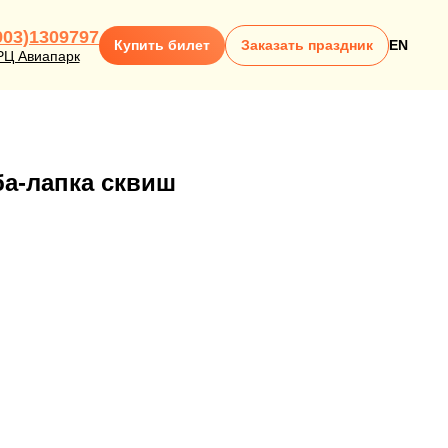
903)1309797
Купить билет
Заказать праздник
EN
РЦ Авиапарк
ба-лапка сквиш