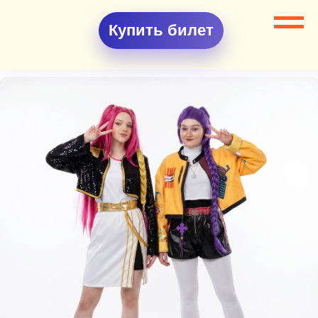
Купить билет
Все разделы
Аниматоры
Аниматоры Кей-поп-охотницы