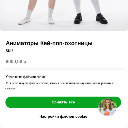
Аниматоры Кей-поп-охотницы
SKU:
8000,00
р.
Тематика:
Управление файлами cookie
Аниме
Что входит
:
Мы используем файлы cookie, чтобы обеспечить наилучший опыт работы с
✔ аниматор в костюме
сайтом.
✔ активные игры и конкурсы
✔ реквизит
Принять все
✔ взаимодействие со всеми детьми
Результат
:
дети активно вовлечены, веселье с первых минут
Настройки файлов cookie
Часто добавляют:
дискотека / пиньята / шоу пузырей