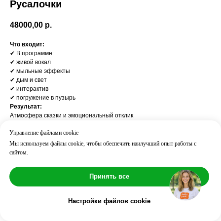
Русалочки
48000,00
р.
Что входит:
✔ В программе:
✔ живой вокал
✔ мыльные эффекты
✔ дым и свет
✔ интерактив
✔ погружение в пузырь
Результат:
Атмосфера сказки и эмоциональный отклик
Часто добавляют:
Управление файлами cookie
Декор / Фотограф / Мини-диско
Возраст: 3
Мы используем файлы cookie, чтобы обеспечить наилучший опыт работы с
Длительность: ⏱ 30 мин
сайтом.
Количество детей: до 10
Количество аниматоров: 1
Принять все
Настройки файлов cookie