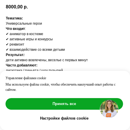
8000,00
р.
Тематика:
Универсальные герои
Что входит
:
✔ аниматор в костюме
✔ активные игры и конкурсы
✔ реквизит
✔ взаимодействие со всеми детьми
Результат
:
дети активно вовлечены, веселье с первых минут
Часто добавляют:
дискотека / пиньята / шоу пузырей
Возраст: 3+
Управление файлами cookie
Длительность: ⏱ 60 мин
Мы используем файлы cookie, чтобы обеспечить наилучший опыт работы с
Количество детей: до 10
сайтом.
Принять все
Настройки файлов cookie