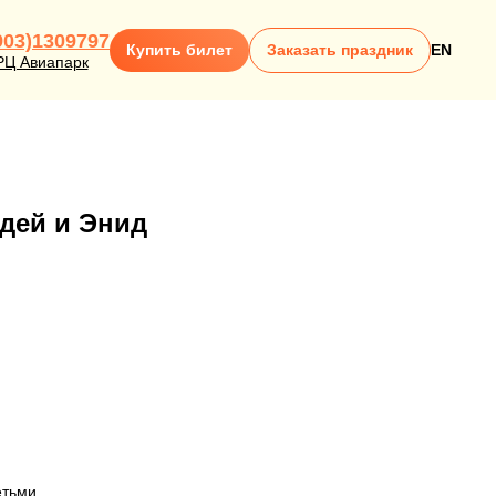
903)1309797
Купить билет
Заказать праздник
EN
РЦ Авиапарк
дей и Энид
етьми