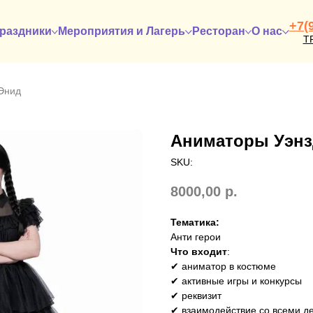
+7(
раздники
Мероприятия и Лагерь
Ресторан
О нас
Т
Энид
Аниматоры Уэнз
SKU:
8000,00
р.
Тематика:
Анти герои
Что входит
:
✔ аниматор в костюме
✔ активные игры и конкурсы
✔ реквизит
✔ взаимодействие со всеми д