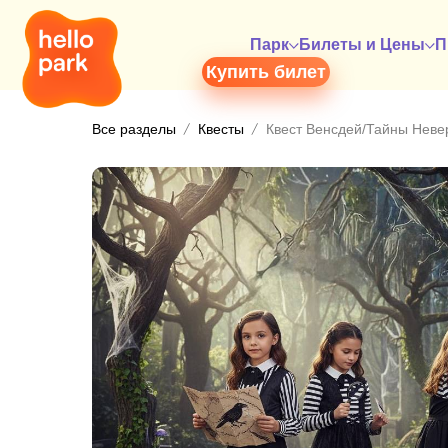
Парк
Билеты и Цены
П
Купить билет
Все разделы
Квесты
Квест Венсдей/Тайны Нев