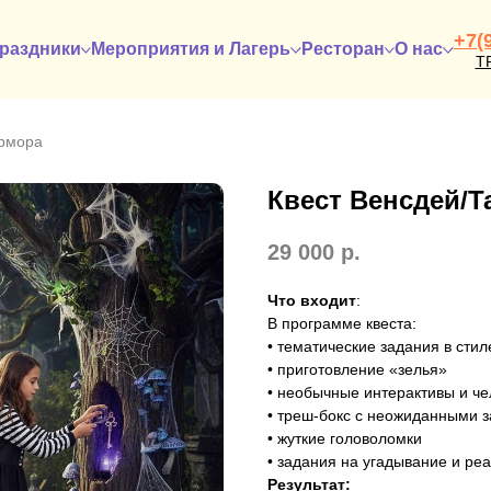
+7(
раздники
Мероприятия и Лагерь
Ресторан
О нас
Т
ермора
Квест Венсдей/
29 000
р.
Что входит
:
В программе квеста:
• тематические задания в сти
• приготовление «зелья»
• необычные интерактивы и ч
• треш-бокс с неожиданными 
• жуткие головоломки
• задания на угадывание и ре
Результат: