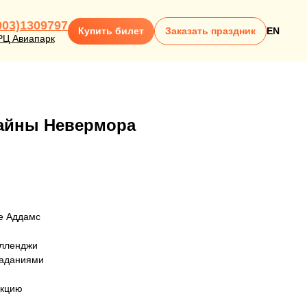
903)1309797
Купить билет
Заказать праздник
EN
РЦ Авиапарк
Тайны Невермора
ле Аддамс
елленджи
заданиями
акцию