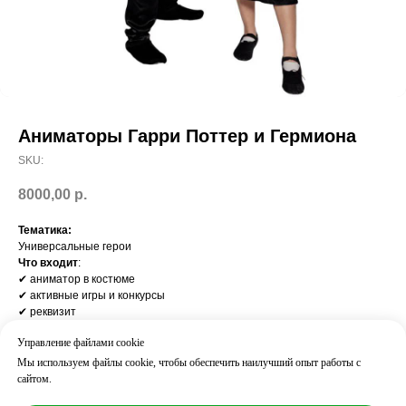
Аниматоры Гарри Поттер и Гермиона
SKU:
8000,00
р.
Тематика:
Универсальные герои
Что входит
:
✔ аниматор в костюме
✔ активные игры и конкурсы
✔ реквизит
✔ взаимодействие со всеми детьми
Управление файлами cookie
Результат
:
дети активно вовлечены, веселье с первых минут
Мы используем файлы cookie, чтобы обеспечить наилучший опыт работы с
Часто добавляют:
сайтом.
дискотека / пиньята / шоу пузырей