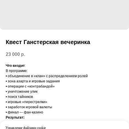
Квест Ганстерская вечеринка
23 000
р.
Что входит
:
В программе:
• объединение в «клан» с распределением ролей
• зона азарта и игровые задания
• операции с «контрабандой»
• уничтожение улик
• поиск тайников
• игровые «перестрелки»
• заработок игровой валюты
• финал — фан-казино
Результат:
Эмоции, сюжет, вовлечённость и эффект полноценной игровой
истории
Управление файлами cookie