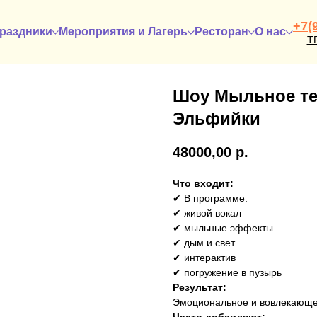
+7(
раздники
Мероприятия и Лагерь
Ресторан
О нас
Т
Шоу Мыльное те
Эльфийки
48000,00
р.
Что входит:
✔ В программе:
✔ живой вокал
✔ мыльные эффекты
✔ дым и свет
✔ интерактив
✔ погружение в пузырь
Результат:
Эмоциональное и вовлекающ