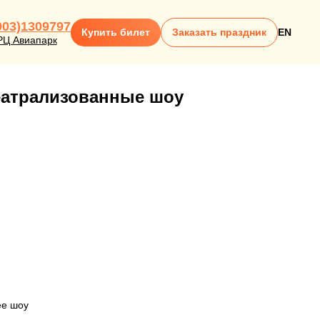
903)1309797
Купить билет
Заказать праздник
EN
РЦ Авиапарк
атрализованные шоу
ее шоу