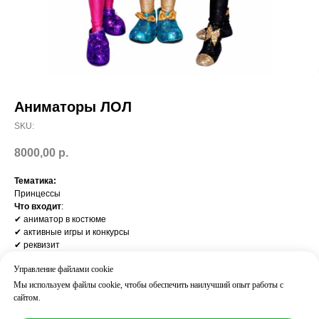
Аниматоры ЛОЛ
SKU:
8000,00
р.
Тематика:
Принцессы
Что входит
:
✔ аниматор в костюме
✔ активные игры и конкурсы
✔ реквизит
✔ взаимодействие со всеми детьми
Управление файлами cookie
Результат
:
дети активно вовлечены, веселье с первых минут
Мы используем файлы cookie, чтобы обеспечить наилучший опыт работы с
Часто добавляют:
сайтом.
дискотека / пиньята / шоу пузырей