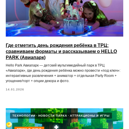
Где отметить день рождения ребёнка в ТРЦ:
сравниваем форматы и рассказываем о HELLO
PARK (Авиапарк)
Hello Park Авиапарк — детский мультимедийный парк в ТРЦ
«Авиапарк», где день рождения ребёнка можно провести «под ключ»:
интерактивные развлечения + аниматор + отдельная Party Room +
угощение/торт + опции декора и фото.
14.01.2026
ТЕХНОЛОГИИ
НОВОСТИ ПАРКА
АТТРАКЦИОНЫ И ИГРЫ