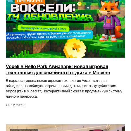
Voxeli в Hello Park Авиапарк: новая игровая
технология для семейного отдыха в Москве
e-mail:
aviapark@hello-park.ru
Телефон:
+7 903 130 97 97
В парке запущена новая игровая технология Voxeli, которая
объединяет любимую современными детьми эстетику кубических
миров (как в Minecraft), интерактивный сюжет и продуманную систему
личного прогресса.
28.12.2025
ООО «СОВА»
ИНН
2804017738
ОГРН
1162801054680