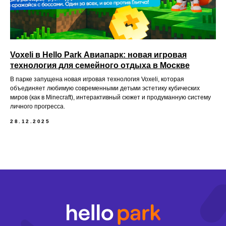
e-mail:
aviapark@hello-park.ru
Voxeli в Hello Park Авиапарк: новая игровая
Телефон:
+7 903 130 97 97
технология для семейного отдыха в Москве
В парке запущена новая игровая технология Voxeli, которая
объединяет любимую современными детьми эстетику кубических
миров (как в Minecraft), интерактивный сюжет и продуманную систему
ООО «СОВА»
личного прогресса.
ИНН
2804017738
28.12.2025
ОГРН
1162801054680
Политика сбора персональных данных
Правила парка
Публичная оферта